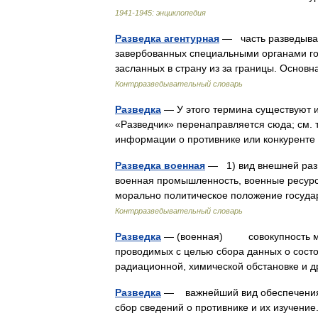
1941-1945: энциклопедия
Разведка агентурная
— часть разведыват
завербованных специальными органами го
засланных в страну из за границы. Основ
Контрразведывательный словарь
Разведка
— У этого термина существуют и 
«Разведчик» перенаправляется сюда; см. т
информации о противнике или конкурент
Разведка военная
— 1) вид внешней разв
военная промышленность, военные ресурсы
морально политическое положение госуда
Контрразведывательный словарь
Разведка
— (военная) совокупность мер
проводимых с целью сбора данных о состо
радиационной, химической обстановке и 
Разведка
— важнейший вид обеспечения 
сбор сведений о противнике и их изучение