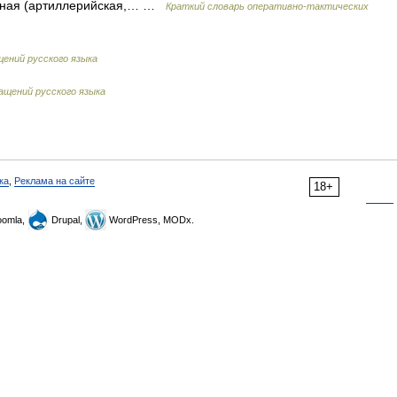
льная (артиллерийская,… …
Краткий словарь оперативно-тактических
щений русского языка
ащений русского языка
ка
,
Реклама на сайте
18+
omla,
Drupal,
WordPress, MODx.