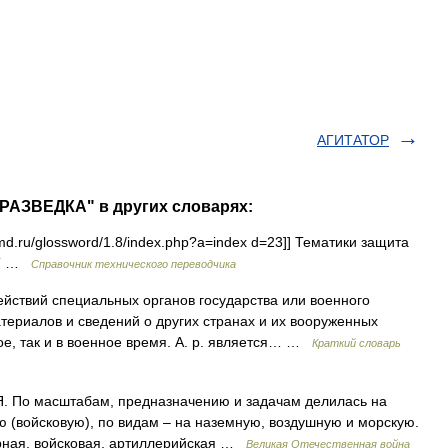
АГИТАТОР
РАЗВЕДКА" в других словарях:
md.ru/glossword/1.8/index.php?a=index d=23]] Тематики защита
NT …
Справочник технического переводчика
ствий специальных органов государства или военного
териалов и сведений о других странах и их вооруженных
ое, так и в военное время. А. р. является… …
Краткий словарь
По масштабам, предназначению и задачам делилась на
ю (войсковую), по видам – на наземную, воздушную и морскую.
урная, войсковая, артиллерийская …
Великая Отечественная война