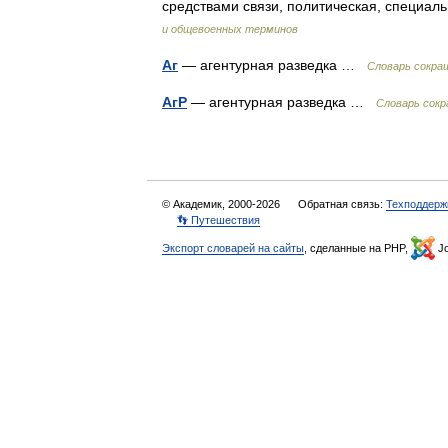
средствами связи, политическая, специа
и общевоенных терминов
Аг
— агентурная разведка …
Словарь сокра
АгР
— агентурная разведка …
Словарь сокр
© Академик, 2000-2026
Обратная связь:
Техподдерж
👣 Путешествия
Экспорт словарей на сайты
, сделанные на PHP,
Jo