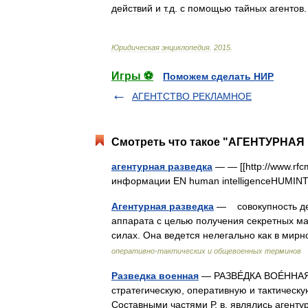
действий
и
т
.
д
.
с
помощью
тайных
агентов
.
Юридическая
энциклопедия
.
2015
.
Игры ⚽
Поможем сделать НИР
АГЕНТСТВО РЕКЛАМНОЕ
Смотреть что такое "АГЕНТУРНАЯ 
агентурная разведка
— — [[http://www.rfc
информации EN human intelligenceHUMI
Агентурная разведка
— совокупность дей
аппарата с целью получения секретных ма
силах. Она ведется нелегально как в мирн
оперативно-тактических и общевоенных терминов
Разведка военная
— РАЗВÉДКА ВОÉННАЯ. 
стратегическую, оперативную и тактическу
Составными частями Р. в. являлись агент