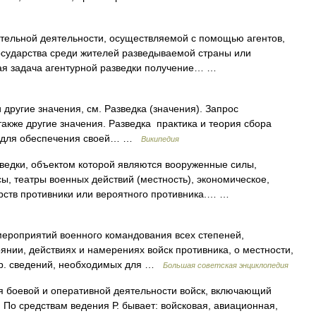
ельной деятельности, осуществляемой с помощью агентов,
сударства среди жителей разведываемой страны или
ная задача агентурной разведки получение… …
другие значения, см. Разведка (значения). Запрос
акже другие значения. Разведка практика и теория сбора
е для обеспечения своей… …
Википедия
едки, объектом которой являются вооруженные силы,
, театры военных действий (местность), экономическое,
рств противники или вероятного противника.… …
оприятий военного командования всех степеней,
янии, действиях и намерениях войск противника, о местности,
др. сведений, необходимых для …
Большая советская энциклопедия
боевой и оперативной деятельности войск, включающий
. По средствам ведения Р. бывает: войсковая, авиационная,