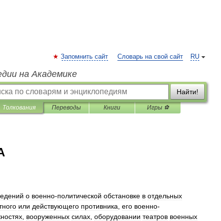
Запомнить сайт
Словарь на свой сайт
RU
едии на Академике
Найти!
Толкования
Переводы
Книги
Игры ⚽
А
ведений
о
военно
-
политической
обстановке
в
отдельных
тного
или
действующего
противника
,
его
военно
-
ностях
,
вооруженных
силах
,
оборудовании
театров
военных